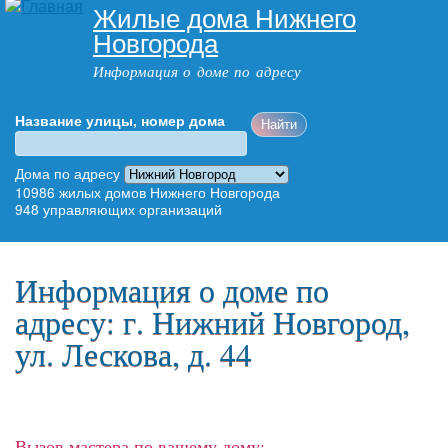
Жилые дома Нижнего
Перейти к
Новгорода
основному
содержанию
Информация о доме по адресу
Название улицы, номер дома
Адрес дома
Дома по адресу
10986
жилых домов Нижнего Новгорода
948
управляющих организаций
Главное меню
Информация о доме по
адресу: г. Нижний Новгород,
ул. Лескова, д. 44
Вызов мастера по вашему дому: