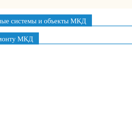
ные системы и объекты МКД
емонту МКД