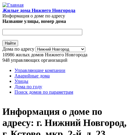
Перейти к основному содержанию
Жилые дома Нижнего Новгорода
Информация о доме по адресу
Название улицы, номер дома
Адрес дома
Дома по адресу
10986
жилых домов Нижнего Новгорода
948
управляющих организаций
Управляющие компании
Аварийные дома
Главное меню
Улицы
Дома по году
Поиск домов по параметрам
Информация о доме по
адресу: г. Нижний Новгород,
г. Кстово, мкр. 2-й, д. 23