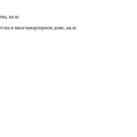
ва, кв.м:
ества в многоквартирном доме, кв.м: