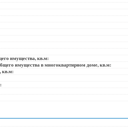
щего имущества, кв.м:
общего имущества в многоквартирном доме, кв.м:
, кв.м:
):