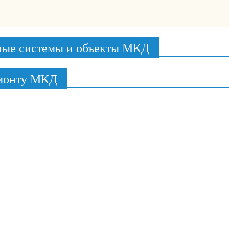
ные системы и объекты МКД
емонту МКД