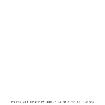
Реклама. ООО ПРОФИ.РУ, ИНН 7714396093, erid: LdtCKWmeo