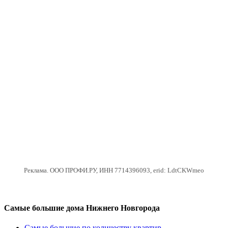
Реклама. ООО ПРОФИ.РУ, ИНН 7714396093, erid: LdtCKWmeo
Самые большие дома Нижнего Новгорода
Самые большие по количеству квартир