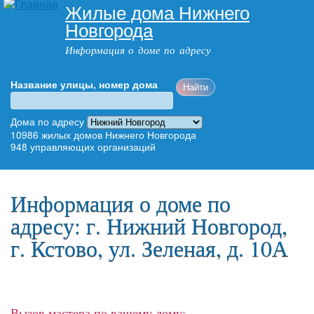
Жилые дома Нижнего
Перейти к
Новгорода
основному
содержанию
Информация о доме по адресу
Название улицы, номер дома
Адрес дома
Дома по адресу
10986
жилых домов Нижнего Новгорода
948
управляющих организаций
Главное меню
Информация о доме по
адресу: г. Нижний Новгород,
г. Кстово, ул. Зеленая, д. 10А
Вызов мастера по вашему дому: