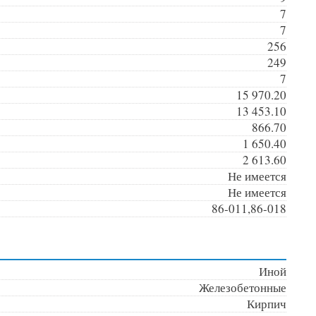
7
7
256
249
7
15 970.20
13 453.10
866.70
1 650.40
2 613.60
Не имеется
Не имеется
86-011,86-018
Иной
Железобетонные
Кирпич