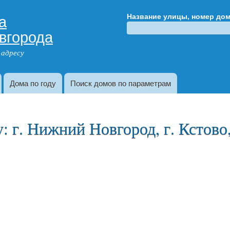
Перейти к
а
Название улицы, номер до
основному
вгорода
содержанию
 адресу
Дома по году
Поиск домов по параметрам
 г. Нижний Новгород, г. Кстово,