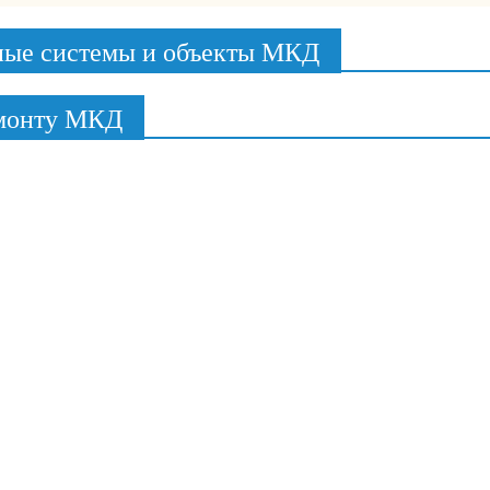
ные системы и объекты МКД
емонту МКД