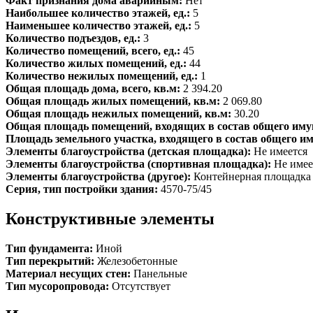
Факт признания дома аварийным:
Нет
Наибольшее количество этажей, ед.:
5
Наименьшее количество этажей, ед.:
5
Количество подъездов, ед.:
3
Количество помещений, всего, ед.:
45
Количество жилых помещений, ед.:
44
Количество нежилых помещений, ед.:
1
Общая площадь дома, всего, кв.м:
2 394.20
Общая площадь жилых помещений, кв.м:
2 069.80
Общая площадь нежилых помещений, кв.м:
30.20
Общая площадь помещений, входящих в состав общего иму
Площадь земельного участка, входящего в состав общего и
Элементы благоустройства (детская площадка):
Не имеется
Элементы благоустройства (спортивная площадка):
Не имее
Элементы благоустройства (другое):
Контейнерная площадка
Серия, тип постройки здания:
4570-75/45
Конструктивные элементы
Тип фундамента:
Иной
Тип перекрытий:
Железобетонные
Материал несущих стен:
Панельные
Тип мусоропровода:
Отсутствует