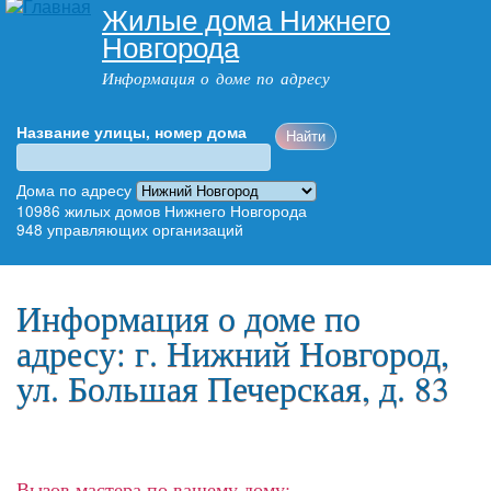
Жилые дома Нижнего
Перейти к
Новгорода
основному
содержанию
Информация о доме по адресу
Название улицы, номер дома
Адрес дома
Дома по адресу
10986
жилых домов Нижнего Новгорода
948
управляющих организаций
Главное меню
Информация о доме по
адресу: г. Нижний Новгород,
ул. Большая Печерская, д. 83
Вызов мастера по вашему дому: