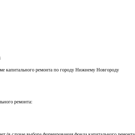
а
ме капитального ремонта по городу Нижнему Новгороду
льного ремонта:
ет (в случае выбора формирования фонда капитального ремонта 