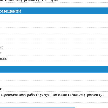
помещений
м:
:
в.м:
а:
 проведением работ (услуг) по капитальному ремонту: