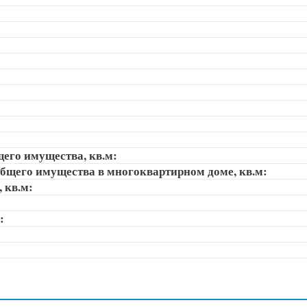
щего имущества, кв.м:
общего имущества в многоквартирном доме, кв.м:
, кв.м:
):