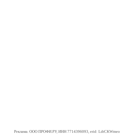
Реклама. ООО ПРОФИ.РУ, ИНН 7714396093, erid: LdtCKWmeo