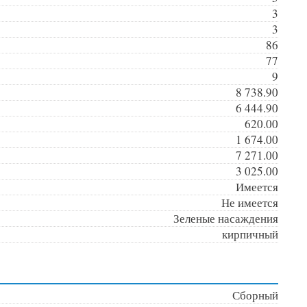
3
3
86
77
9
8 738.90
6 444.90
620.00
1 674.00
7 271.00
3 025.00
Имеется
Не имеется
Зеленые насаждения
кирпичный
Сборный