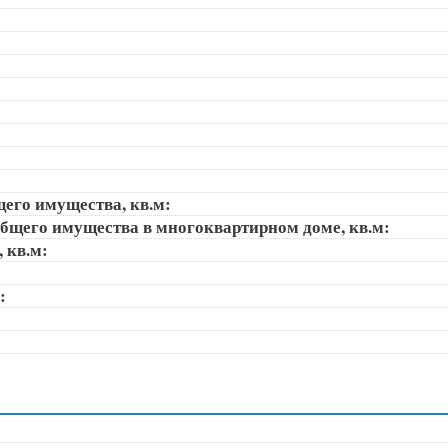
щего имущества, кв.м:
общего имущества в многоквартирном доме, кв.м:
, кв.м:
):