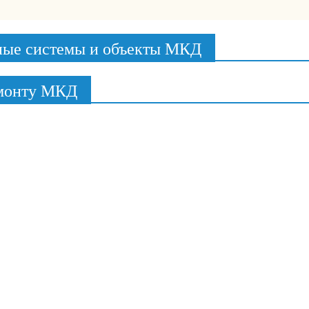
ные системы и объекты МКД
емонту МКД