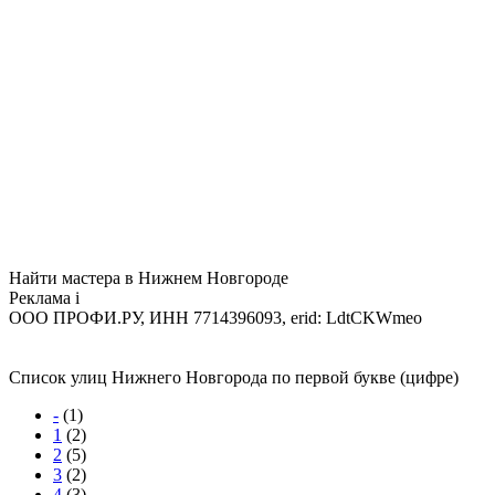
Найти мастера в Нижнем Новгороде
Реклама
i
ООО ПРОФИ.РУ, ИНН 7714396093, erid: LdtCKWmeo
Список улиц Нижнего Новгорода по первой букве (цифре)
-
(1)
1
(2)
2
(5)
3
(2)
4
(3)