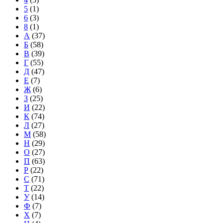
5
(1)
6
(3)
8
(1)
А
(37)
Б
(58)
В
(39)
Г
(55)
Д
(47)
Е
(7)
Ж
(6)
З
(25)
И
(22)
К
(74)
Л
(27)
М
(58)
Н
(29)
О
(27)
П
(63)
Р
(22)
С
(71)
Т
(22)
У
(14)
Ф
(7)
Х
(7)