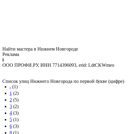
Найти мастера в Нижнем Новгороде
Реклама
i
ООО ПРОФИ.РУ, ИНН 7714396093, erid: LdtCKWmeo
Список улиц Нижнего Новгорода по первой букве (цифре)
-
(1)
1
(2)
2
(5)
3
(2)
4
(3)
5
(1)
6
(3)
8
(1)