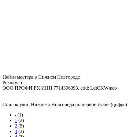
Найти мастера в Нижнем Новгороде
Реклама
i
ООО ПРОФИ.РУ, ИНН 7714396093, erid: LdtCKWmeo
Список улиц Нижнего Новгорода по первой букве (цифре)
-
(1)
1
(2)
2
(5)
3
(2)
4
(3)