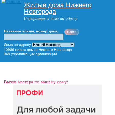
Жилые дома Нижнего
Перейти к
Новгорода
основному
содержанию
Информация о доме по адресу
Название улицы, номер дома
Адрес дома
Дома по адресу
10986
жилых домов Нижнего Новгорода
948
управляющих организаций
Главное меню
Вызов мастера по вашему дому: