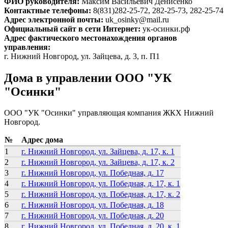
ФИО руководителя:
Максим Васильевич Денисенко
Контактные телефоны:
8(831)282-25-72, 282-25-73, 282-25-74
Адрес электронной почты:
uk_osinky@mail.ru
Официальный сайт в сети Интернет:
ук-осинки.рф
Адрес фактического местонахождения органов
управления:
г. Нижний Новгород, ул. Зайцева, д. 3, п. П1
Дома в управлении ООО "УК
"Осинки"
ООО "УК "Осинки" управляющая компания ЖКХ Нижний
Новгород.
№
Адрес дома
1
г. Нижний Новгород, ул. Зайцева, д. 17, к. 1
2
г. Нижний Новгород, ул. Зайцева, д. 17, к. 2
3
г. Нижний Новгород, ул. Победная, д. 17
4
г. Нижний Новгород, ул. Победная, д. 17, к. 1
5
г. Нижний Новгород, ул. Победная, д. 17, к. 2
6
г. Нижний Новгород, ул. Победная, д. 18
7
г. Нижний Новгород, ул. Победная, д. 20
8
г. Нижний Новгород, ул. Победная, д. 20, к. 1