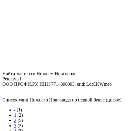
Найти мастера в Нижнем Новгороде
Реклама
i
ООО ПРОФИ.РУ, ИНН 7714396093, erid: LdtCKWmeo
Список улиц Нижнего Новгорода по первой букве (цифре)
-
(1)
1
(2)
2
(5)
3
(2)
4
(3)