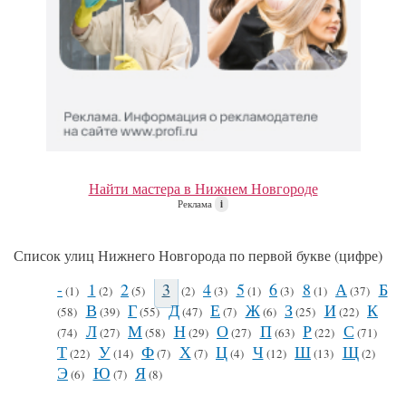
Найти мастера в Нижнем Новгороде
Реклама
i
Список улиц Нижнего Новгорода по первой букве (цифре)
-
1
2
3
4
5
6
8
А
Б
(1)
(2)
(5)
(2)
(3)
(1)
(3)
(1)
(37)
В
Г
Д
Е
Ж
З
И
К
(58)
(39)
(55)
(47)
(7)
(6)
(25)
(22)
Л
М
Н
О
П
Р
С
(74)
(27)
(58)
(29)
(27)
(63)
(22)
(71)
Т
У
Ф
Х
Ц
Ч
Ш
Щ
(22)
(14)
(7)
(7)
(4)
(12)
(13)
(2)
Э
Ю
Я
(6)
(7)
(8)