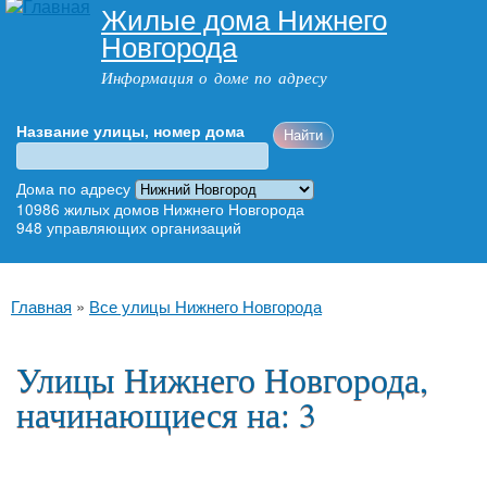
Жилые дома Нижнего
Перейти к
Новгорода
основному
содержанию
Информация о доме по адресу
Название улицы, номер дома
Адрес дома
Дома по адресу
10986
жилых домов Нижнего Новгорода
948
управляющих организаций
Главное меню
Вы здесь
Главная
»
Все улицы Нижнего Новгорода
Улицы Нижнего Новгорода,
начинающиеся на: 3