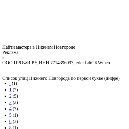
Найти мастера в Нижнем Новгороде
Реклама
i
ООО ПРОФИ.РУ, ИНН 7714396093, erid: LdtCKWmeo
Список улиц Нижнего Новгорода по первой букве (цифре)
-
(1)
1
(2)
2
(5)
3
(2)
4
(3)
5
(1)
6
(3)
8
(1)