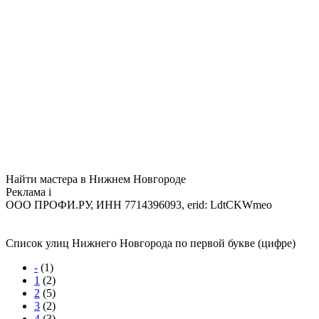
Найти мастера в Нижнем Новгороде
Реклама
i
ООО ПРОФИ.РУ, ИНН 7714396093, erid: LdtCKWmeo
Список улиц Нижнего Новгорода по первой букве (цифре)
-
(1)
1
(2)
2
(5)
3
(2)
4
(3)