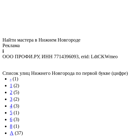
Найти мастера в Нижнем Новгороде
Реклама
i
ООО ПРОФИ.РУ, ИНН 7714396093, erid: LdtCKWmeo
Список улиц Нижнего Новгорода по первой букве (цифре)
-
(1)
1
(2)
2
(5)
3
(2)
4
(3)
5
(1)
6
(3)
8
(1)
А
(37)