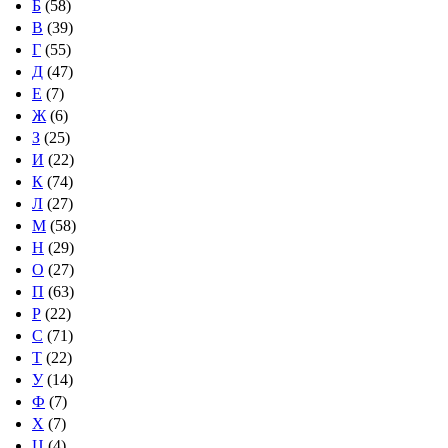
Б
(58)
В
(39)
Г
(55)
Д
(47)
Е
(7)
Ж
(6)
З
(25)
И
(22)
К
(74)
Л
(27)
М
(58)
Н
(29)
О
(27)
П
(63)
Р
(22)
С
(71)
Т
(22)
У
(14)
Ф
(7)
Х
(7)
Ц
(4)