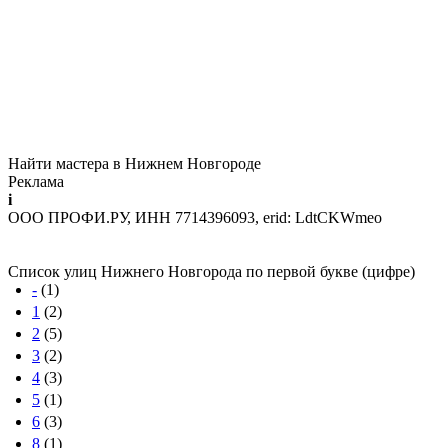
Найти мастера в Нижнем Новгороде
Реклама
i
ООО ПРОФИ.РУ, ИНН 7714396093, erid: LdtCKWmeo
Список улиц Нижнего Новгорода по первой букве (цифре)
-
(1)
1
(2)
2
(5)
3
(2)
4
(3)
5
(1)
6
(3)
8
(1)