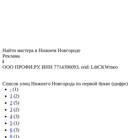
Найти мастера в Нижнем Новгороде
Реклама
i
ООО ПРОФИ.РУ, ИНН 7714396093, erid: LdtCKWmeo
Список улиц Нижнего Новгорода по первой букве (цифре)
-
(1)
1
(2)
2
(5)
3
(2)
4
(3)
5
(1)
6
(3)
8
(1)