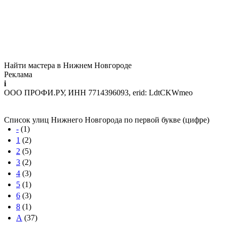
Найти мастера в Нижнем Новгороде
Реклама
i
ООО ПРОФИ.РУ, ИНН 7714396093, erid: LdtCKWmeo
Список улиц Нижнего Новгорода по первой букве (цифре)
-
(1)
1
(2)
2
(5)
3
(2)
4
(3)
5
(1)
6
(3)
8
(1)
А
(37)