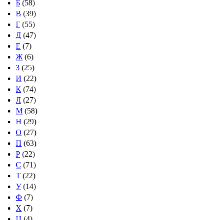
Б
(58)
В
(39)
Г
(55)
Д
(47)
Е
(7)
Ж
(6)
З
(25)
И
(22)
К
(74)
Л
(27)
М
(58)
Н
(29)
О
(27)
П
(63)
Р
(22)
С
(71)
Т
(22)
У
(14)
Ф
(7)
Х
(7)
Ц
(4)