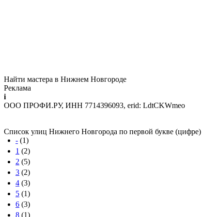
Найти мастера в Нижнем Новгороде
Реклама
i
ООО ПРОФИ.РУ, ИНН 7714396093, erid: LdtCKWmeo
Список улиц Нижнего Новгорода по первой букве (цифре)
-
(1)
1
(2)
2
(5)
3
(2)
4
(3)
5
(1)
6
(3)
8
(1)