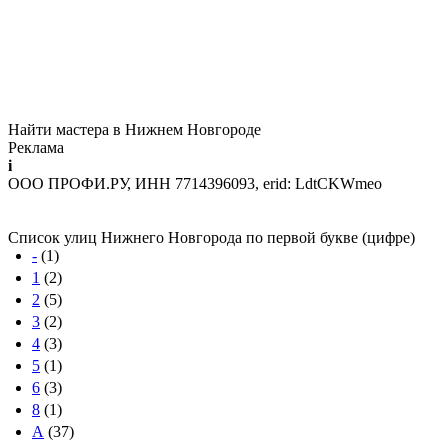
Найти мастера в Нижнем Новгороде
Реклама
i
ООО ПРОФИ.РУ, ИНН 7714396093, erid: LdtCKWmeo
Список улиц Нижнего Новгорода по первой букве (цифре)
-
(1)
1
(2)
2
(5)
3
(2)
4
(3)
5
(1)
6
(3)
8
(1)
А
(37)