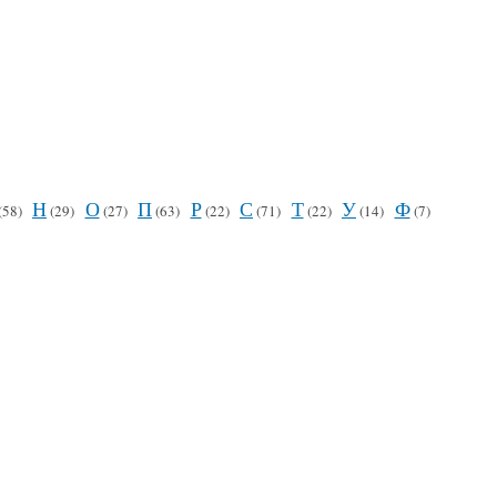
Н
О
П
Р
С
Т
У
Ф
(58)
(29)
(27)
(63)
(22)
(71)
(22)
(14)
(7)