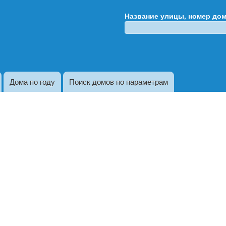
Перейти к
Название улицы, номер до
основному
содержанию
Дома по году
Поиск домов по параметрам