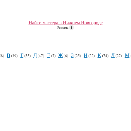
Найти мастера в Нижнем Новгороде
Реклама
i
)
В
Г
Д
Е
Ж
З
И
К
Л
М
58)
(39)
(55)
(47)
(7)
(6)
(25)
(22)
(74)
(27)