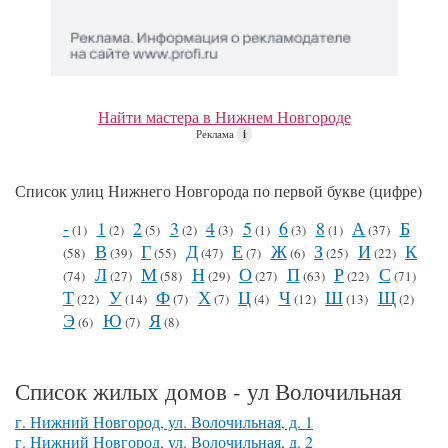
Найти мастера в Нижнем Новгороде
Реклама
i
Список улиц Нижнего Новгорода по первой букве (цифре)
-
1
2
3
4
5
6
8
А
Б
(1)
(2)
(5)
(2)
(3)
(1)
(3)
(1)
(37)
В
Г
Д
Е
Ж
З
И
К
(58)
(39)
(55)
(47)
(7)
(6)
(25)
(22)
Л
М
Н
О
П
Р
С
(74)
(27)
(58)
(29)
(27)
(63)
(22)
(71)
Т
У
Ф
Х
Ц
Ч
Ш
Щ
(22)
(14)
(7)
(7)
(4)
(12)
(13)
(2)
Э
Ю
Я
(6)
(7)
(8)
Список жилых домов - ул Волочильная
г. Нижний Новгород, ул. Волочильная, д. 1
г. Нижний Новгород, ул. Волочильная, д. 2