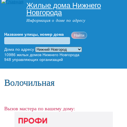
Жилые дома Нижнего
Перейти к
Новгорода
основному
содержанию
Информация о доме по адресу
Название улицы, номер дома
Адрес дома
Дома по адресу
10986
жилых домов Нижнего Новгорода
948
управляющих организаций
Главное меню
Волочильная
Вызов мастера по вашему дому: