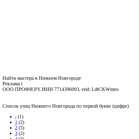
Найти мастера в Нижнем Новгороде
Реклама
i
ООО ПРОФИ.РУ, ИНН 7714396093, erid: LdtCKWmeo
Список улиц Нижнего Новгорода по первой букве (цифре)
-
(1)
1
(2)
2
(5)
3
(2)
4
(3)