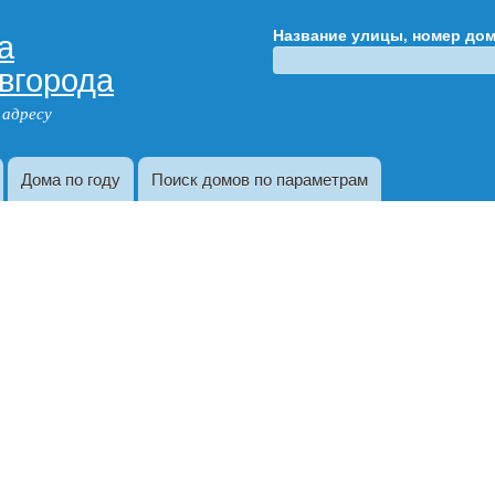
Перейти к
а
Название улицы, номер до
основному
вгорода
содержанию
 адресу
Дома по году
Поиск домов по параметрам