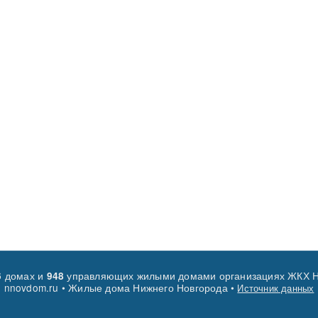
домах и
управляющих жилыми домами организациях ЖКХ Н
6
948
nnovdom.ru • Жилые дома Нижнего Новгорода •
Источник данных