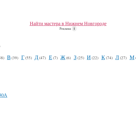
Найти мастера в Нижнем Новгороде
Реклама
i
)
В
Г
Д
Е
Ж
З
И
К
Л
М
58)
(39)
(55)
(47)
(7)
(6)
(25)
(22)
(74)
(27)
 30А