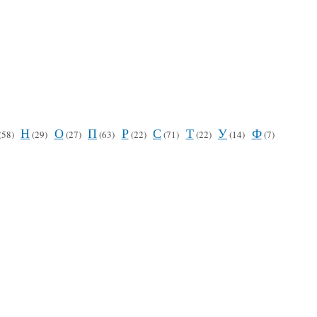
Н
О
П
Р
С
Т
У
Ф
(58)
(29)
(27)
(63)
(22)
(71)
(22)
(14)
(7)