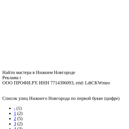
Найти мастера в Нижнем Новгороде
Реклама
i
ООО ПРОФИ.РУ, ИНН 7714396093, erid: LdtCKWmeo
Список улиц Нижнего Новгорода по первой букве (цифре)
-
(1)
1
(2)
2
(5)
3
(2)
4
(3)