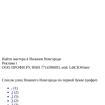
Найти мастера в Нижнем Новгороде
Реклама
i
ООО ПРОФИ.РУ, ИНН 7714396093, erid: LdtCKWmeo
Список улиц Нижнего Новгорода по первой букве (цифре)
-
(1)
1
(2)
2
(5)
3
(2)
4
(3)